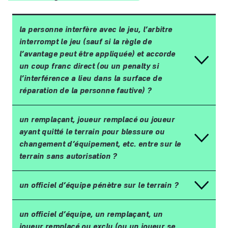
la personne interfère avec le jeu, l’arbitre
interrompt le jeu (sauf si la règle de
l’avantage peut être appliquée) et accorde
un coup franc direct (ou un penalty si
l’interférence a lieu dans la surface de
réparation de la personne fautive) ?
un rempla
ç
ant, joueur remplac
é
ou joueur
ayant quitt
é
le terrain pour blessure ou
changement d
’é
quipement, etc. entre sur le
terrain sans autorisation
?
un officiel d
’é
quipe p
é
n
è
tre sur le terrain
?
un officiel d
’é
quipe, un rempla
ç
ant, un
joueur remplac
é
ou exclu (ou un joueur se