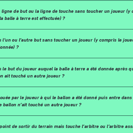
la ligne de but ou la ligne de touche sans toucher un joueur (y
la balle
à
terre est effectu
é
e)
?
 l
’
un ou l
’
autre but sans toucher un joueur (y compris le joue
onn
é
e)
?
s le but du joueur auquel la balle
à
terre a
é
t
é
donn
é
e apr
è
s q
on ait touch
é
un autre joueur
?
jou
é
e par le joueur
à
qui le ballon a
é
t
é
donn
é
puis entre dans 
e ballon n
’
ait touch
é
un autre joueur
?
 point de sortir du terrain mais touche l’arbitre ou l’arbitre ass