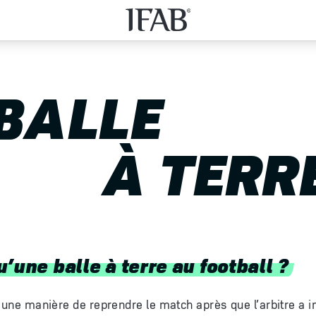
BALLE
À TERR
’une balle à terre au football ?
t une manière de reprendre le match après que l’arbitre a i