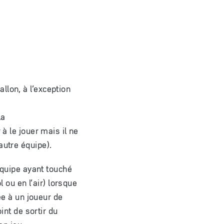
llon, à l’exception
la
 à le jouer mais il ne
autre équipe).
’équipe ayant touché
l ou en l’air) lorsque
ée à un joueur de
int de sortir du