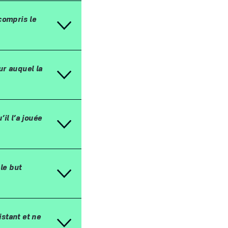
 compris le
ur auquel la
u
’
il l
’
a jou
é
e
le but
istant et ne