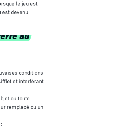
lorsque le jeu est
u est devenu
terre au
uvaises conditions
flet et interférant
bjet ou toute
ueur remplacé ou un
 :