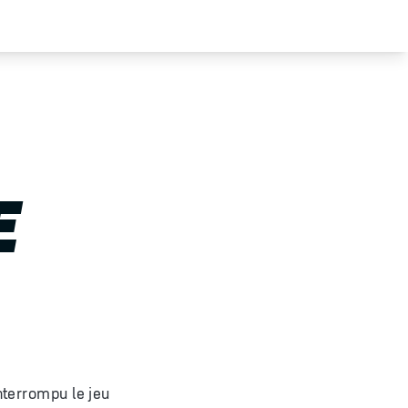
E
nterrompu le jeu