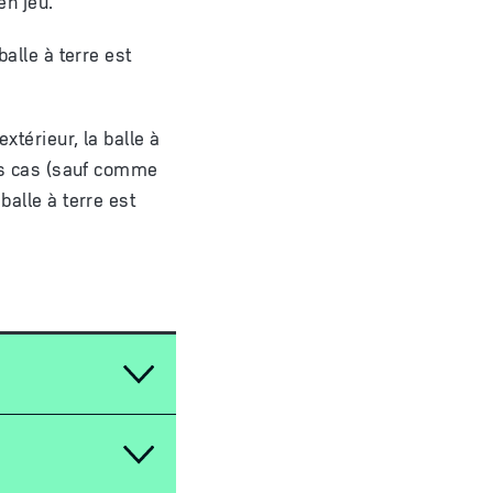
en jeu.
balle à terre est
xtérieur, la balle à
res cas (sauf comme
balle à terre est