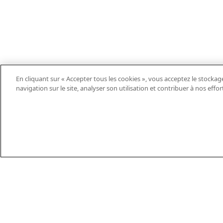
En cliquant sur « Accepter tous les cookies », vous acceptez le stockag
navigation sur le site, analyser son utilisation et contribuer à nos effo
EN
DE
ES
FR
PT
THEIFAB.COM
TÉL