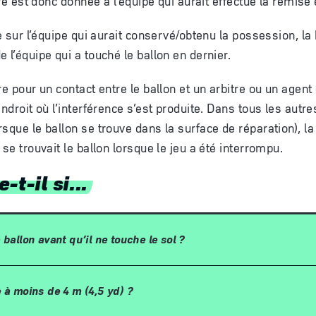
erre est donc donnée à l’équipe qui aurait effectué la remise 
te sur l’équipe qui aurait conservé/obtenu la possession, la 
 l’équipe qui a touché le ballon en dernier.
re pour un contact entre le ballon et un arbitre ou un agent e
endroit où l’interférence s’est produite. Dans tous les aut
sque le ballon se trouve dans la surface de réparation), la 
 se trouvait le ballon lorsque le jeu a été interrompu.
-t-il si...
 ballon avant qu
’
il ne touche le sol
?
e
à
moins de 4
m (4,5
yd)
?