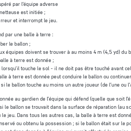
cupéré par l’équipe adverse
etteuse est initiée ;
 erreur et interrompt le jeu.
d par une balle à terre :
ber le ballon ;
ux équipes doivent se trouver à au moins 4 m (4,5 yd) du ba
balle à terre est donnée ;
 lorsqu’il touche le sol - il ne doit pas être touché avant ce
balle à terre est donnée peut conduire le ballon ou continuer
i le ballon touche au moins un autre joueur (de l’une ou l’
donnée au gardien de l’équipe qui défend (quelle que soit l
si le ballon se trouvait dans la surface de réparation (au so
u le jeu. Dans tous les autres cas, la balle à terre est donn
onservé ou obtenu la possession ; si le ballon était sur le po