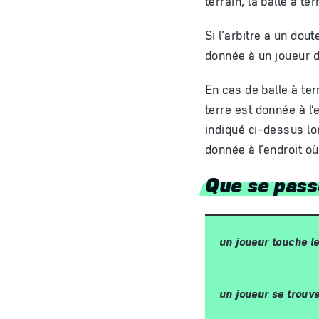
terrain, la balle à t
Si l’arbitre a un dou
donnée à un joueur de
En cas de balle à ter
terre est donnée à l’
indiqué ci-dessus lor
donnée à l’endroit où
Que se passe
un joueur touche le
un joueur se trouv