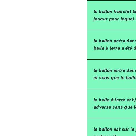
le ballon franchit 
joueur pour lequel 
le ballon entre dans
balle
à
terre a
é
t
é
d
le ballon entre dan
et sans que le ball
la balle
à
terre est 
adverse sans que l
le ballon est sur le