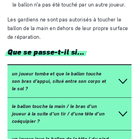
le ballon n’a pas été touché par un autre joueur.
Les gardiens ne sont pas autorisés à toucher le
ballon de la main en dehors de leur propre surface
de réparation.
Que se passe-t-il si...
un joueur tombe et que le ballon touche
son bras d
’
appui, situ
é
entre son corps et
le sol
?
le ballon touche la main / le bras d’un
joueur à la suite d’un tir / d’une tête d’un
coéquipier ?
un joueur joue le ballon de la t
ê
te
/
du pied