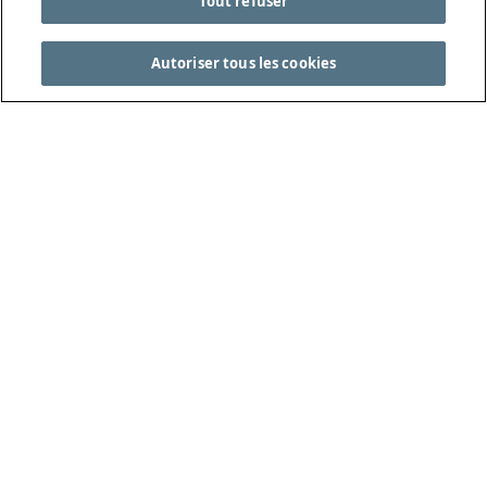
Tout refuser
Autoriser tous les cookies
CONSULTEZ LES LOIS DU JEU COMPLÈTES SUR
THEIFAB.COM