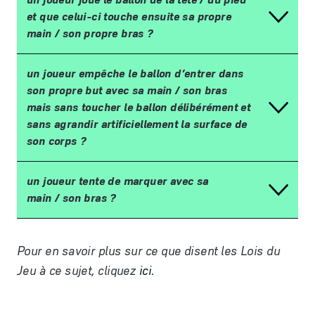
et que celui-ci touche ensuite sa propre
main
/
son propre bras
?
un joueur emp
ê
che le ballon d
’
entrer dans
son propre but avec sa main
/
son bras
mais sans toucher le ballon d
é
lib
é
r
é
ment et
sans agrandir artificiellement la surface de
son corps
?
un joueur tente de marquer avec sa
main
/
son bras
?
Pour en savoir plus sur ce que disent les Lois du
Jeu
à
ce sujet, cliquez
ici
.