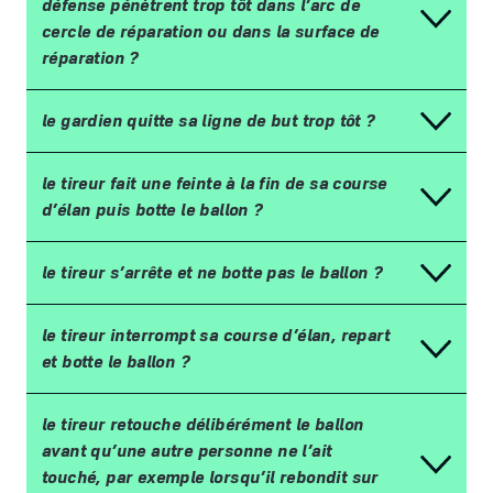
d
é
fense p
é
n
è
trent trop t
ô
t dans l
’
arc de
cercle de r
é
paration ou dans la surface de
r
é
paration
?
le gardien quitte sa ligne de but trop t
ô
t
?
le tireur fait une feinte
à
la fin de sa course
d
’é
lan puis botte le ballon
?
le tireur s
’
arr
ê
te et ne botte pas le ballon
?
le tireur interrompt sa course d
’é
lan, repart
et botte le ballon
?
le tireur retouche d
é
lib
é
r
é
ment le ballon
avant qu
’
une autre personne ne l
’
ait
touch
é
, par exemple lorsqu
’
il rebondit sur