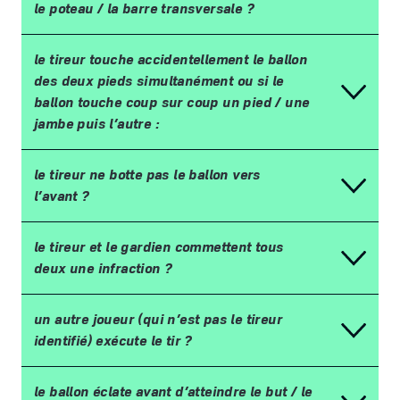
le poteau
/
la barre transversale
?
le tireur touche accidentellement le ballon
des deux pieds simultan
é
ment ou si le
ballon touche coup sur coup un pied
/ une
jambe puis l
’
autre
:
le tireur ne botte pas le ballon vers
l
’
avant
?
le tireur et le gardien commettent tous
deux une infraction
?
un autre joueur (qui n
’
est pas le tireur
identifi
é
) ex
é
cute le tir
?
le ballon
é
clate avant d
’
atteindre le but
/
le