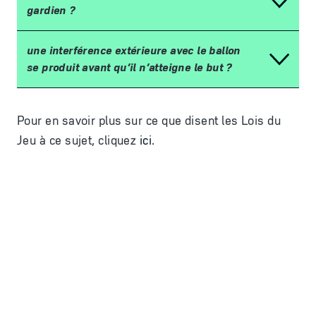
gardien
?
une interf
é
rence ext
é
rieure avec le ballon
se produit avant qu
’
il n
’
atteigne le but
?
Pour en savoir plus sur ce que disent les Lois du
Jeu
à
ce sujet, cliquez
ici
.