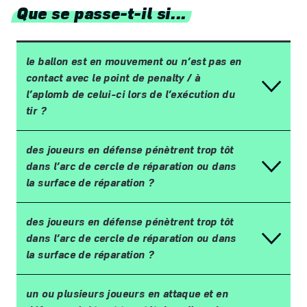
Que se passe-t-il si...
le ballon est en mouvement ou n
’
est pas en
contact avec le point de penalty
/
à
l
’
aplomb de celui-ci lors de l
’
ex
é
cution du
tir
?
des joueurs en d
é
fense p
é
n
è
trent trop t
ô
t
dans l
’
arc de cercle de r
é
paration ou dans
la surface de r
é
paration
?
des joueurs en d
é
fense p
é
n
è
trent trop t
ô
t
dans l
’
arc de cercle de r
é
paration ou dans
la surface de r
é
paration
?
un ou plusieurs joueurs en attaque et en