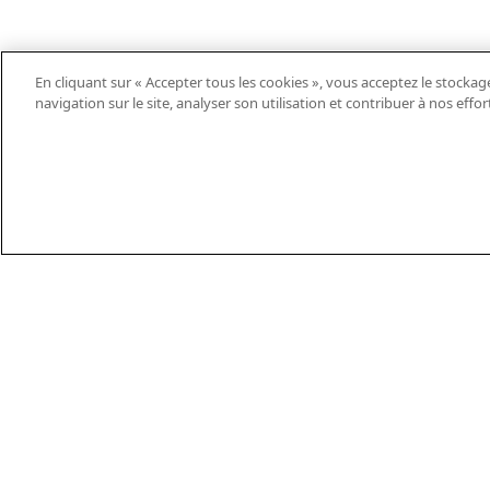
En cliquant sur « Accepter tous les cookies », vous acceptez le stockag
navigation sur le site, analyser son utilisation et contribuer à nos effo
EN
DE
ES
FR
PT
THEIFAB.COM
TÉL