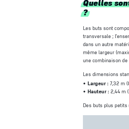
Quelles sont
?
Les buts sont compo
transversale ; l’ens
dans un autre matéri
même largeur (maximu
une combinaison de 
Les dimensions stand
Largeur :
7,32 m (
Hauteur :
2,44 m (
Des buts plus petits 