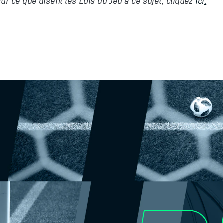
sur ce que disent les Lois du Jeu
à
ce sujet, cliquez
ici
.