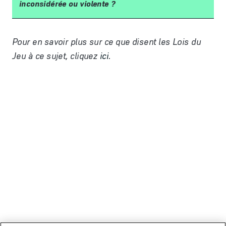
inconsid
é
r
é
e ou violente
?
Pour en savoir plus sur ce que disent les Lois du
Jeu
à
ce sujet, cliquez
ici
.