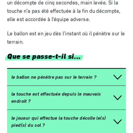
un décompte de cinq secondes, main levée. Si la
touche n’a pas été effectuée à la fin du décompte,
elle est accordée à l’équipe adverse.
Le ballon est en jeu dès l’instant où il pénètre sur le
terrain.
Que se passe-t-il si...
le ballon ne p
é
n
è
tre pas sur le terrain
?
la touche est effectu
é
e depuis le mauvais
endroit
?
le joueur qui effectue la touche d
é
colle le(s)
pied(s) du sol
?