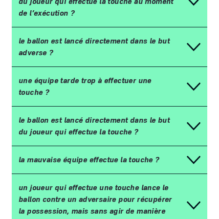
du joueur qui effectue la touche au moment
de l
’
ex
é
cution
?
le ballon est lancé directement dans le but
adverse ?
une équipe tarde trop à effectuer une
touche ?
le ballon est lancé directement dans le but
du joueur qui effectue la touche ?
la mauvaise
é
quipe effectue la touche
?
un joueur qui effectue une touche lance le
ballon contre un adversaire pour r
é
cup
é
rer
la possession, mais sans agir de mani
è
re