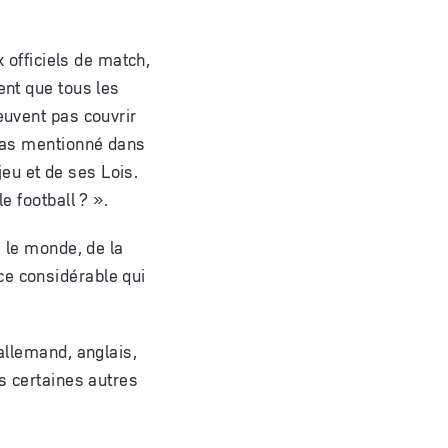
x officiels de match,
ent que tous les
euvent pas couvrir
 pas mentionné dans
 jeu et de ses Lois.
e football ? ».
s le monde, de la
ce considérable qui
(allemand, anglais,
ns certaines autres