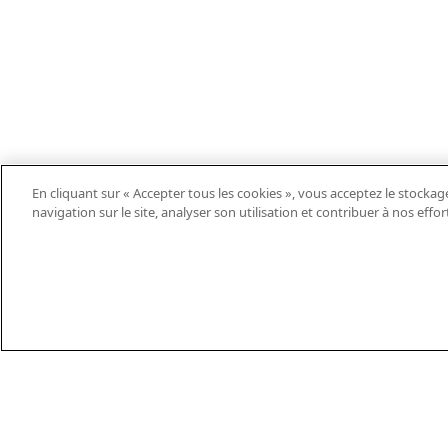
En cliquant sur « Accepter tous les cookies », vous acceptez le stockag
navigation sur le site, analyser son utilisation et contribuer à nos effo
EN
DE
ES
FR
PT
THEIFAB.COM
TÉL