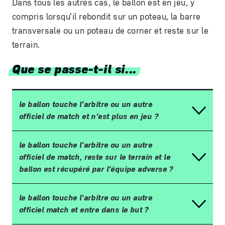
Dans tous les autres cas, le ballon est en jeu, y
compris lorsqu’il rebondit sur un poteau, la barre
transversale ou un poteau de corner et reste sur le
terrain.
Que se passe-t-il si...
le ballon touche l
’
arbitre ou un autre
officiel de match et n
’
est plus en jeu
?
le ballon touche l
’
arbitre ou un autre
officiel de match, reste sur le terrain et le
ballon est r
é
cup
é
r
é
par l
’é
quipe adverse
?
le ballon touche l
’
arbitre ou un autre
officiel match et entre dans le but
?