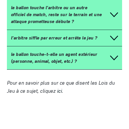
le ballon touche l
’
arbitre ou un autre
officiel de match, reste sur le terrain et une
attaque prometteuse d
é
bute
?
l
’
arbitre siffle par erreur et arr
ê
te le jeu
?
le ballon touche-t-elle un agent ext
é
rieur
(personne, animal, objet, etc.)
?
Pour en savoir plus sur ce que disent les Lois du
Jeu
à
ce sujet, cliquez
ici
.