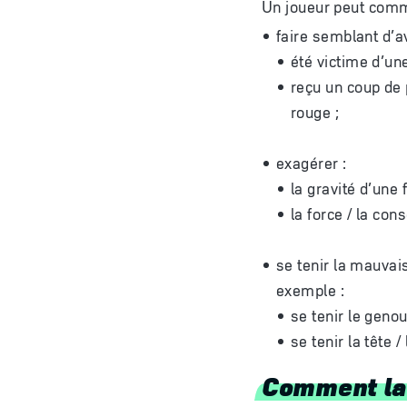
Un joueur peut comm
faire semblant d’av
été victime d’une
reçu un coup de 
rouge ;
exagérer :
la gravité d’une 
la force / la co
se tenir la mauvai
exemple :
se tenir le genou
se tenir la tête 
Comment la 