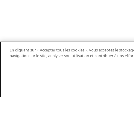
En cliquant sur « Accepter tous les cookies », vous acceptez le stockag
navigation sur le site, analyser son utilisation et contribuer à nos effo
EN
DE
ES
FR
PT
THEIFAB.COM
TÉL