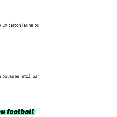
e un carton jaune ou
 poussée, etc.), par
;
u football