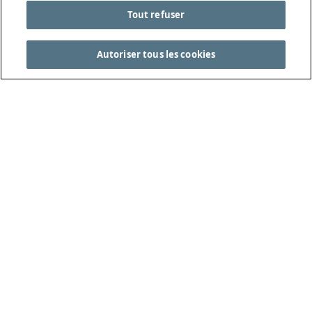
Tout refuser
Autoriser tous les cookies
CONSULTEZ LES LOIS DU JEU COMPLÈTES SUR
THEIFAB.COM