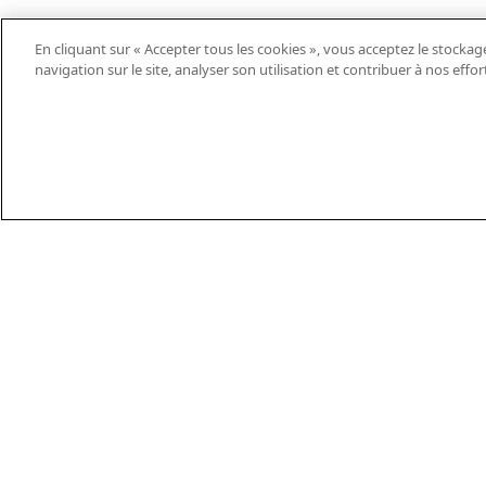
En cliquant sur « Accepter tous les cookies », vous acceptez le stockag
navigation sur le site, analyser son utilisation et contribuer à nos effo
EN
DE
ES
FR
PT
THEIFAB.COM
TÉL