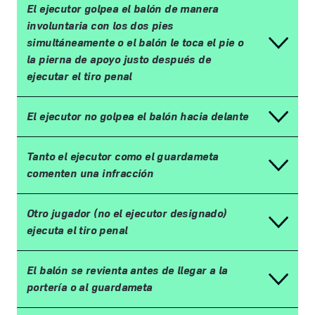
El ejecutor golpea el bal
ó
n de manera
involuntaria con los dos pies
simult
á
neamente o el bal
ó
n le toca el pie o
la pierna de apoyo justo despu
é
s de
ejecutar el tiro penal
El ejecutor no golpea el bal
ó
n hacia delante
Tanto el ejecutor como el guardameta
comenten una infracci
ó
n
Otro jugador (no el ejecutor designado)
ejecuta el tiro penal
El bal
ó
n se revienta antes de llegar a la
porter
í
a o al guardameta