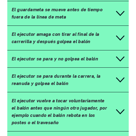
El guardameta se mueve antes de tiempo
fuera de la l
í
nea de meta
El ejecutor amaga con tirar al final de la
carrerilla y despu
é
s golpea el bal
ó
n
El ejecutor se para y no golpea el bal
ó
n
El ejecutor se para durante la carrera, la
reanuda y golpea el bal
ó
n
El ejecutor vuelve a tocar voluntariamente
el bal
ó
n antes que ning
ú
n otro jugador, por
ejemplo cuando el bal
ó
n rebota en los
postes o el travesa
ñ
o