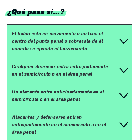
¿Qué pasa si…?
El bal
ó
n est
á
en movimiento o no toca el
centro del punto penal o sobresale de
é
l
cuando se ejecuta el lanzamiento
Cualquier defensor entra anticipadamente
en el semic
í
rculo o en el
á
rea penal
Un atacante entra anticipadamente en el
semic
í
rculo o en el
á
rea penal
Atacantes y defensores entran
anticipadamente en el semic
í
rculo o en el
á
rea penal