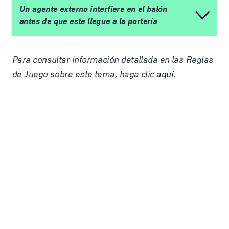
Un agente externo interfiere en el bal
ó
n
antes de que este llegue a la porter
í
a
Para consultar informaci
ó
n detallada en las Reglas
de Juego sobre este tema, haga clic
aquí
.