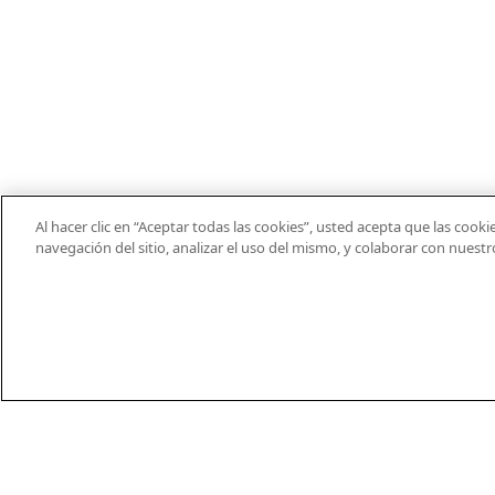
Al hacer clic en “Aceptar todas las cookies”, usted acepta que las cook
navegación del sitio, analizar el uso del mismo, y colaborar con nuest
EN
DE
ES
FR
PT
THEIFAB.COM