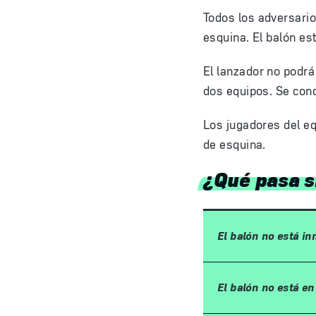
Todos los adversari
esquina. El balón es
El lanzador no podrá
dos equipos. Se con
Los jugadores del eq
de esquina.
¿Qué pasa 
El balón no está in
El balón no está e