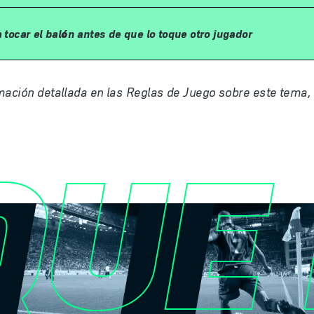
ó
 tocar el bal
n antes de que lo toque otro jugador
maci
ó
n detallada en las Reglas de Juego sobre este tema,
UE 