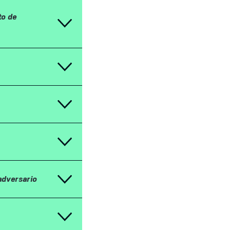
to de
adversario