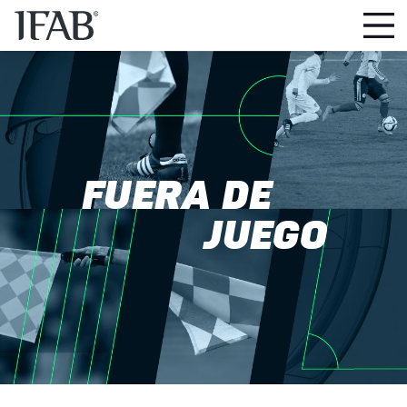
FUERA DE
JUEGO