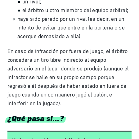
un rival;
el árbitro u otro miembro del equipo arbitral;
haya sido parado por un rival (es decir, en un
intento de evitar que entre en la portería o se
acerque demasiado a ella).
En caso de infracción por fuera de juego, el árbitro
concederá un tiro libre indirecto al equipo
adversario en el lugar donde se produjo (aunque el
infractor se halle en su propio campo porque
regresó a él después de haber estado en fuera de
juego cuando un compañero jugó el balón, e
interferir en la jugada).
¿Qué pasa si…?