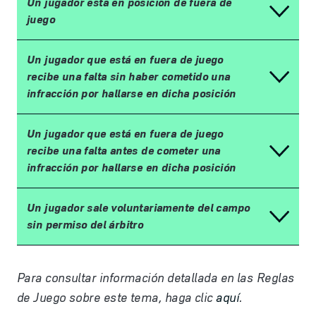
Un jugador está en posición de fuera de
juego
Un jugador que está en fuera de juego
recibe una falta sin haber cometido una
infracción por hallarse en dicha posición
Un jugador que está en fuera de juego
recibe una falta antes de cometer una
infracción por hallarse en dicha posición
Un jugador sale voluntariamente del campo
sin permiso del árbitro
Para consultar información detallada en las Reglas
de Juego sobre este tema, haga clic
aquí
.