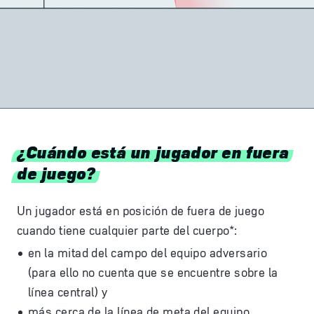
¿Cuándo está un jugador en fuera
de juego?
Un jugador está en posición de fuera de juego
cuando tiene cualquier parte del cuerpo*:
en la mitad del campo del equipo adversario
(para ello no cuenta que se encuentre sobre la
línea central) y
más cerca de la línea de meta del equipo