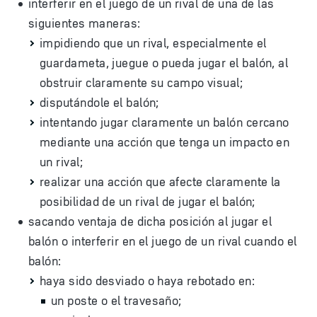
interferir en el juego de un rival de una de las
siguientes maneras:
impidiendo que un rival, especialmente el
guardameta, juegue o pueda jugar el balón, al
obstruir claramente su campo visual;
disputándole el balón;
intentando jugar claramente un balón cercano
mediante una acción que tenga un impacto en
un rival;
realizar una acción que afecte claramente la
posibilidad de un rival de jugar el balón;
sacando ventaja de dicha posición al jugar el
balón o interferir en el juego de un rival cuando el
balón:
haya sido desviado o haya rebotado en:
un poste o el travesaño;