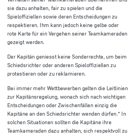
sie dazu anhalten, fair zu spielen und die
Spieloffiziellen sowie deren Entscheidungen zu
respektieren. Ihm kann jedoch keine gelbe oder
rote Karte für ein Vergehen seiner Teamkameraden
gezeigt werden.
Der Kapitän geniesst keine Sonderrechte, um beim
Schiedsrichter oder anderen Spieloffiziellen zu
protestieren oder zu reklamieren.
Bei immer mehr Wettbewerben gelten die Leitlinien
zur Kapitänsregelung, wonach sich nach wichtigen
Entscheidungen oder Zwischenfällen einzig die
Kapitäne an den Schiedsrichter wenden dürfen.* In
solchen Situationen sollten die Kapitäne ihre
Teamkameraden dazu anhalten, sich respektvoll zu