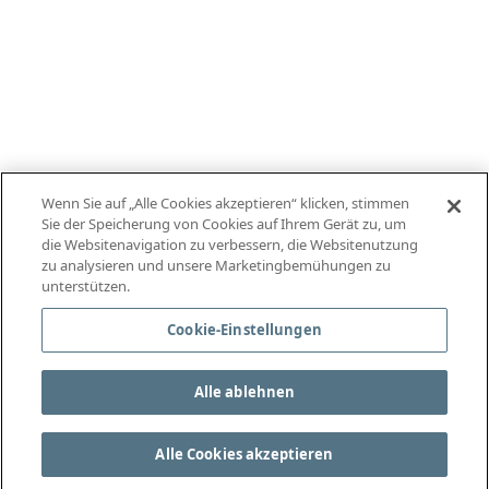
Wenn Sie auf „Alle Cookies akzeptieren“ klicken, stimmen
Sie der Speicherung von Cookies auf Ihrem Gerät zu, um
die Websitenavigation zu verbessern, die Websitenutzung
zu analysieren und unsere Marketingbemühungen zu
unterstützen.
Cookie-Einstellungen
Alle ablehnen
Alle Cookies akzeptieren