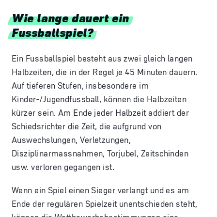
Wie lange dauert ein
Fussballspiel?
Ein Fussballspiel besteht aus zwei gleich langen
Halbzeiten, die in der Regel je 45 Minuten dauern.
Auf tieferen Stufen, insbesondere im
Kinder-/Jugendfussball, können die Halbzeiten
kürzer sein. Am Ende jeder Halbzeit addiert der
Schiedsrichter die Zeit, die aufgrund von
Auswechslungen, Verletzungen,
Disziplinarmassnahmen, Torjubel, Zeitschinden
usw. verloren gegangen ist.
Wenn ein Spiel einen Sieger verlangt und es am
Ende der regulären Spielzeit unentschieden steht,