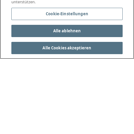
unterstützen.
Cookie-Einstellungen
Alle ablehnen
Alle Cookies akzeptieren
DIE VOLLSTÄNDIGEN SPIELREGELN FINDEN SIE
UNTER THEIFAB.COM