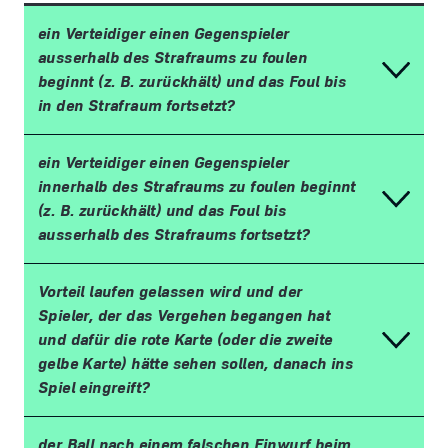
ein Verteidiger einen Gegenspieler
ausserhalb des Strafraums zu foulen
beginnt (z.
B. zur
ü
ckh
ä
lt) und das Foul bis
in den Strafraum fortsetzt?
ein Verteidiger einen Gegenspieler
innerhalb des Strafraums zu foulen beginnt
(z.
B. zur
ü
ckh
ä
lt) und das Foul bis
ausserhalb des Strafraums fortsetzt?
Vorteil laufen gelassen wird und der
Spieler, der das Vergehen begangen hat
und daf
ü
r die rote Karte (oder die zweite
gelbe Karte) h
ä
tte sehen sollen, danach ins
Spiel eingreift?
der Ball nach einem falschen Einwurf beim