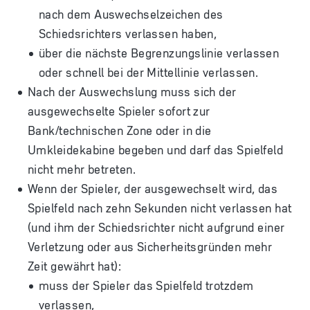
nach dem Auswechselzeichen des
Schiedsrichters verlassen haben,
über die nächste Begrenzungslinie verlassen
oder schnell bei der Mittellinie verlassen.
Nach der Auswechslung muss sich der
ausgewechselte Spieler sofort zur
Bank/technischen Zone oder in die
Umkleidekabine begeben und darf das Spielfeld
nicht mehr betreten.
Wenn der Spieler, der ausgewechselt wird, das
Spielfeld nach zehn Sekunden nicht verlassen hat
(und ihm der Schiedsrichter nicht aufgrund einer
Verletzung oder aus Sicherheitsgründen mehr
Zeit gewährt hat):
muss der Spieler das Spielfeld trotzdem
verlassen,