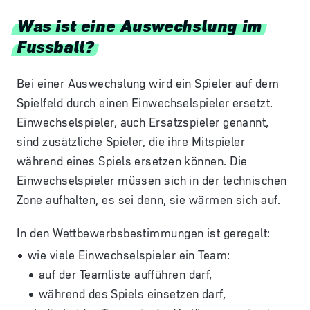
Was ist eine Auswechslung im
Fussball?
Bei einer Auswechslung wird ein Spieler auf dem
Spielfeld durch einen Einwechselspieler ersetzt.
Einwechselspieler, auch Ersatzspieler genannt,
sind zusätzliche Spieler, die ihre Mitspieler
während eines Spiels ersetzen können. Die
Einwechselspieler müssen sich in der technischen
Zone aufhalten, es sei denn, sie wärmen sich auf.
In den Wettbewerbsbestimmungen ist geregelt:
wie viele Einwechselspieler ein Team:
auf der Teamliste aufführen darf,
während des Spiels einsetzen darf,