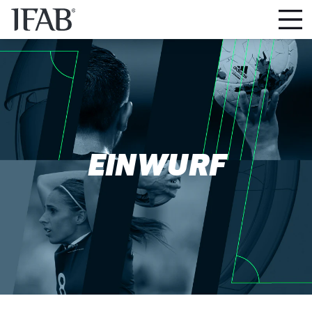
EINWURF