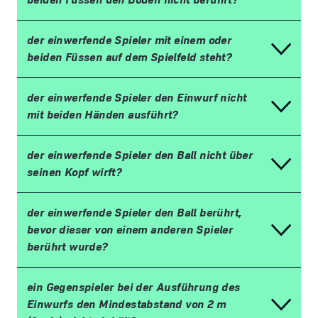
der einwerfende Spieler mit einem oder
beiden Füssen auf dem Spielfeld steht?
der einwerfende Spieler den Einwurf nicht
mit beiden Händen ausführt?
der einwerfende Spieler den Ball nicht über
seinen Kopf wirft?
der einwerfende Spieler den Ball berührt,
bevor dieser von einem anderen Spieler
berührt wurde?
ein Gegenspieler bei der Ausführung des
Einwurfs den Mindestabstand von 2 m