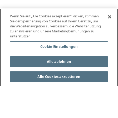
Wenn Sie auf „Alle Cookies akzeptieren“ klicken, stimmen
Sie der Speicherung von Cookies auf Ihrem Gerät zu, um
die Websitenavigation zu verbessern, die Websitenutzung
zu analysieren und unsere Marketingbemühungen zu
unterstützen.
Cookie-Einstellungen
Alle ablehnen
Alle Cookies akzeptieren