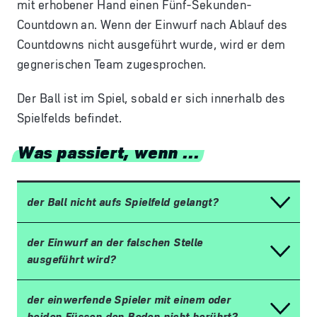
mit erhobener Hand einen Fünf-Sekunden-
Countdown an. Wenn der Einwurf nach Ablauf des
Countdowns nicht ausgeführt wurde, wird er dem
gegnerischen Team zugesprochen.
Der Ball ist im Spiel, sobald er sich innerhalb des
Spielfelds befindet.
Was passiert, wenn ...
der Ball nicht aufs Spielfeld gelangt?
der Einwurf an der falschen Stelle
ausgeführt wird?
der einwerfende Spieler mit einem oder
beiden Füssen den Boden nicht berührt?