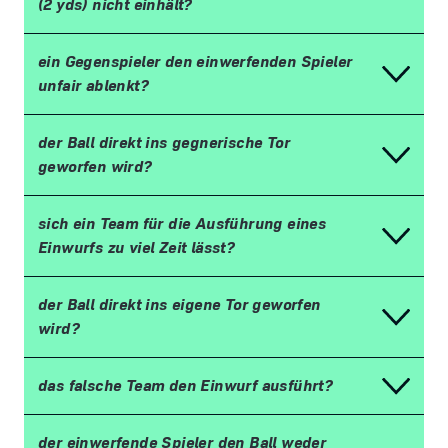
(2 yds) nicht einhält?
ein Gegenspieler den einwerfenden Spieler
unfair ablenkt?
der Ball direkt ins gegnerische Tor
geworfen wird?
sich ein Team für die Ausführung eines
Einwurfs zu viel Zeit lässt?
der Ball direkt ins eigene Tor geworfen
wird?
das falsche Team den Einwurf ausführt?
der einwerfende Spieler den Ball weder