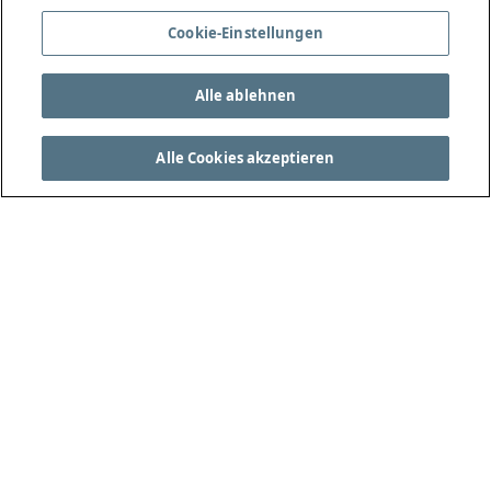
Cookie-Einstellungen
Alle ablehnen
Alle Cookies akzeptieren
DIE VOLLSTÄNDIGEN SPIELREGELN FINDEN SIE
UNTER THEIFAB.COM