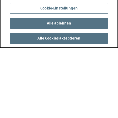
Cookie-Einstellungen
Alle ablehnen
Alle Cookies akzeptieren
DIE VOLLSTÄNDIGEN SPIELREGELN FINDEN SIE
UNTER THEIFAB.COM