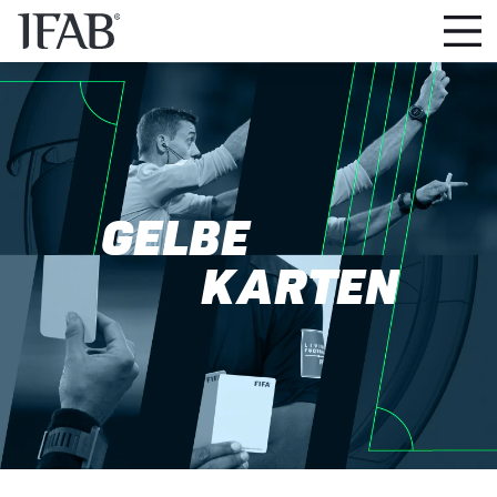
GELBE
KARTEN