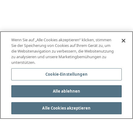
Wenn Sie auf „Alle Cookies akzeptieren“ klicken, stimmen
Sie der Speicherung von Cookies auf Ihrem Gerät zu, um
die Websitenavigation zu verbessern, die Websitenutzung
zu analysieren und unsere Marketingbemühungen zu
unterstützen.
Cookie-Einstellungen
Alle ablehnen
Alle Cookies akzeptieren