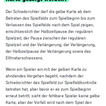
Der Schiedsrichter darf die gelbe Karte ab dem
Betreten des Spielfelds zum Spielbeginn bis zum
Verlassen des Spielfelds nach dem Spiel zeigen,
einschliesslich der Halbzeitpause der regulären
Spielzeit, der Pause zwischen der regulären
Spielzeit und der Verlängerung, der Verlängerung,
der Halbzeitpause der Verlängerung sowie des
Elfmeterschiessens.
Wenn ein Spieler ein mit der gelben Karte zu
ahndendes Vergehen begeht, nachdem der
Schiedsrichter das Spielfeld zur Spielfeldkontrolle
betreten hat, aber bevor er es zum Spielbeginn
erneut betritt, sieht der fehlbare Spieler keine gelbe
Karte, aber der Vorfall wird nach dem Spiel den