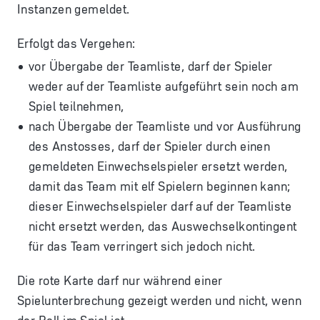
Instanzen gemeldet.
Erfolgt das Vergehen:
vor Übergabe der Teamliste, darf der Spieler
weder auf der Teamliste aufgeführt sein noch am
Spiel teilnehmen,
nach Übergabe der Teamliste und vor Ausführung
des Anstosses, darf der Spieler durch einen
gemeldeten Einwechselspieler ersetzt werden,
damit das Team mit elf Spielern beginnen kann;
dieser Einwechselspieler darf auf der Teamliste
nicht ersetzt werden, das Auswechselkontingent
für das Team verringert sich jedoch nicht.
Die rote Karte darf nur während einer
Spielunterbrechung gezeigt werden und nicht, wenn