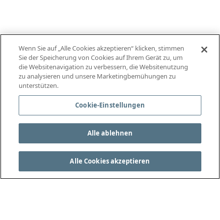
Wenn Sie auf „Alle Cookies akzeptieren“ klicken, stimmen
Sie der Speicherung von Cookies auf Ihrem Gerät zu, um
die Websitenavigation zu verbessern, die Websitenutzung
zu analysieren und unsere Marketingbemühungen zu
unterstützen.
Cookie-Einstellungen
Alle ablehnen
Alle Cookies akzeptieren