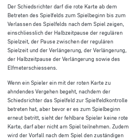
Der Schiedsrichter darf die rote Karte ab dem
Betreten des Spielfelds zum Spielbeginn bis zum
Verlassen des Spielfelds nach dem Spiel zeigen,
einschliesslich der Halbzeitpause der regulären
Spielzeit, der Pause zwischen der regulären
Spielzeit und der Verlängerung, der Verlängerung,
der Halbzeitpause der Verlängerung sowie des
Elfmeterschiessens.
Wenn ein Spieler ein mit der roten Karte zu
ahndendes Vergehen begeht, nachdem der
Schiedsrichter das Spielfeld zur Spielfeldkontrolle
betreten hat, aber bevor er es zum Spielbeginn
erneut betritt, sieht der fehlbare Spieler keine rote
Karte, darf aber nicht am Spiel teilnehmen. Zudem
wird der Vorfall nach dem Spiel den zuständigen