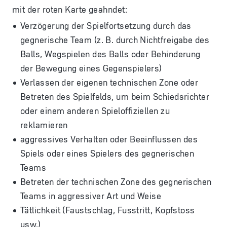
mit der roten Karte geahndet:
Verzögerung der Spielfortsetzung durch das
gegnerische Team (z. B. durch Nichtfreigabe des
Balls, Wegspielen des Balls oder Behinderung
der Bewegung eines Gegenspielers)
Verlassen der eigenen technischen Zone oder
Betreten des Spielfelds, um beim Schiedsrichter
oder einem anderen Spieloffiziellen zu
reklamieren
aggressives Verhalten oder Beeinflussen des
Spiels oder eines Spielers des gegnerischen
Teams
Betreten der technischen Zone des gegnerischen
Teams in aggressiver Art und Weise
Tätlichkeit (Faustschlag, Fusstritt, Kopfstoss
usw.)