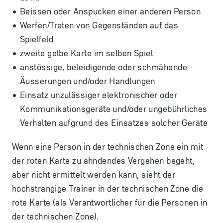
Beissen oder Anspucken einer anderen Person
Werfen/Treten von Gegenständen auf das
Spielfeld
zweite gelbe Karte im selben Spiel
anstössige, beleidigende oder schmähende
Äusserungen und/oder Handlungen
Einsatz unzulässiger elektronischer oder
Kommunikationsgeräte und/oder ungebührliches
Verhalten aufgrund des Einsatzes solcher Geräte
Wenn eine Person in der technischen Zone ein mit
der roten Karte zu ahndendes Vergehen begeht,
aber nicht ermittelt werden kann, sieht der
höchstrangige Trainer in der technischen Zone die
rote Karte (als Verantwortlicher für die Personen in
der technischen Zone).