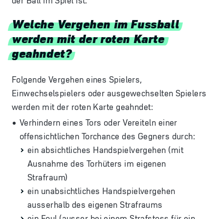
der Ball im Spiel ist.
Welche Vergehen im Fussball
werden mit der roten Karte
geahndet?
Folgende Vergehen eines Spielers,
Einwechselspielers oder ausgewechselten Spielers
werden mit der roten Karte geahndet:
Verhindern eines Tors oder Vereiteln einer
offensichtlichen Torchance des Gegners durch:
ein absichtliches Handspielvergehen (mit
Ausnahme des Torhüters im eigenen
Strafraum)
ein unabsichtliches Handspielvergehen
ausserhalb des eigenen Strafraums
ein Foul (ausser bei einem Strafstoss für ein