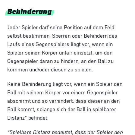
Behinderung
Jeder Spieler darf seine Position auf dem Feld
selbst bestimmen. Sperren oder Behindern des
Laufs eines Gegenspielers liegt vor, wenn ein
Spieler seinen Körper unfair einsetzt, um den
Gegenspieler daran zu hindern, an den Ball zu
kommen und/oder diesen zu spielen.
Keine Behinderung liegt vor, wenn ein Spieler den
Ball mit seinem Körper vor einem Gegenspieler
abschirmt und so verhindert, dass dieser an den
Ball kommt, solange sich der Ball in spielbarer
Distanz* befindet.
*Spielbare Distanz bedeutet, dass der Spieler den