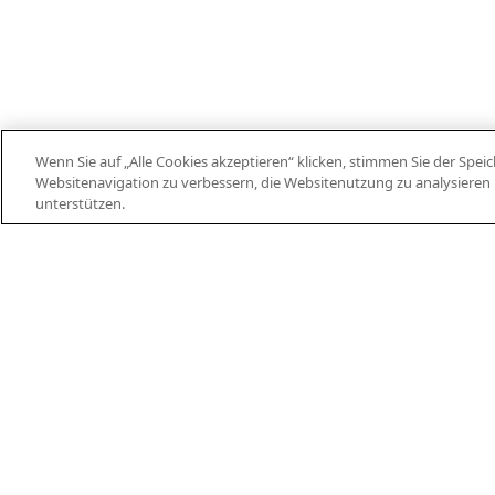
Wenn Sie auf „Alle Cookies akzeptieren“ klicken, stimmen Sie der Spe
Websitenavigation zu verbessern, die Websitenutzung zu analysier
EN
DE
ES
FR
PT
THEIFAB.COM
unterstützen.