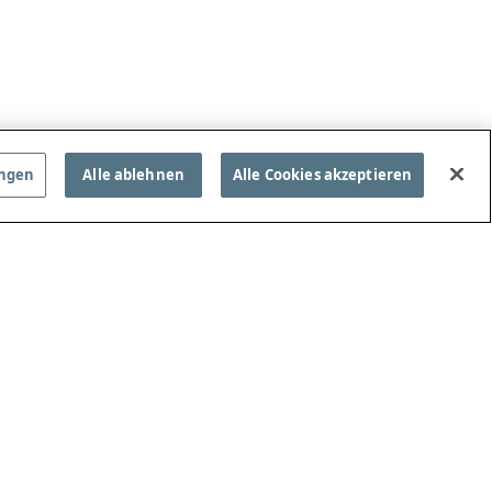
ungen
Alle ablehnen
Alle Cookies akzeptieren
IELREGELN ANSEHEN
FOLGEN SIE UNS!