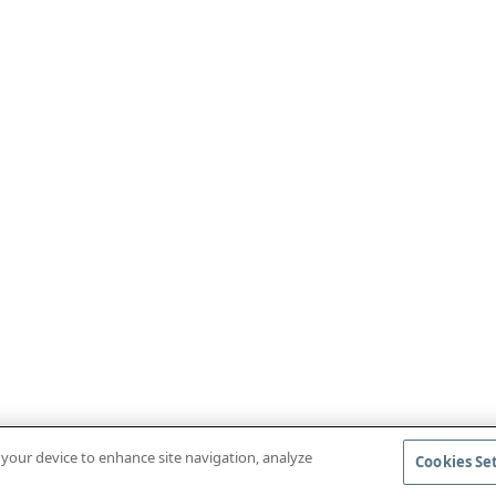
n your device to enhance site navigation, analyze
Cookies Se
BAIXAR O APLICATIVO MÓVEL
ACESSAR AS R