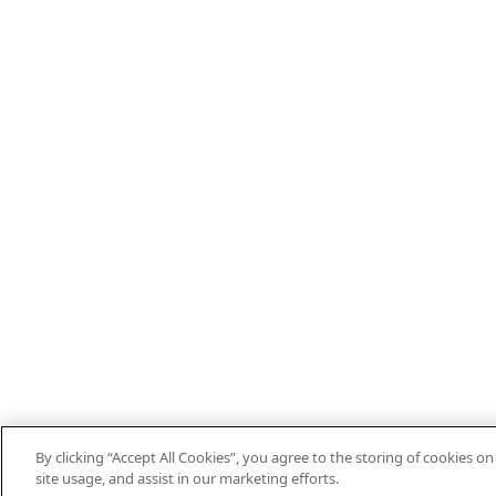
By clicking “Accept All Cookies”, you agree to the storing of cookies o
EN
DE
ES
FR
PT
THEIFAB.COM
site usage, and assist in our marketing efforts.