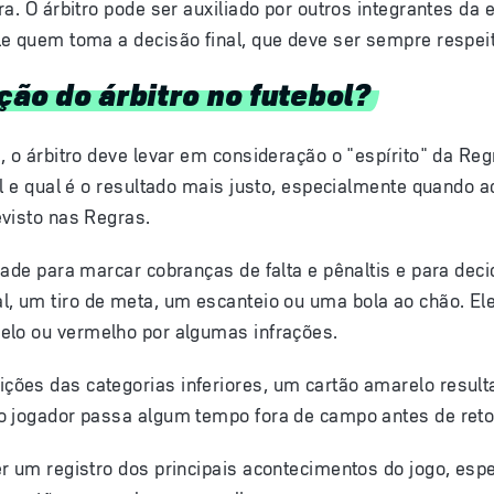
ra. O árbitro pode ser auxiliado por outros integrantes da 
le quem toma a decisão final, que deve ser sempre respei
ção do árbitro no futebol?
, o árbitro deve levar em consideração o "espírito" da Reg
al e qual é o resultado mais justo, especialmente quando 
evisto nas Regras.
idade para marcar
cobranças de falta
e
pênaltis
e para deci
l
, um
tiro de meta
, um
escanteio
ou uma
bola ao chão
. E
elo
ou
vermelho
por algumas infrações.
ões das categorias inferiores, um cartão amarelo resul
o jogador passa algum tempo fora de campo antes de retor
r um registro dos principais acontecimentos do jogo, esp