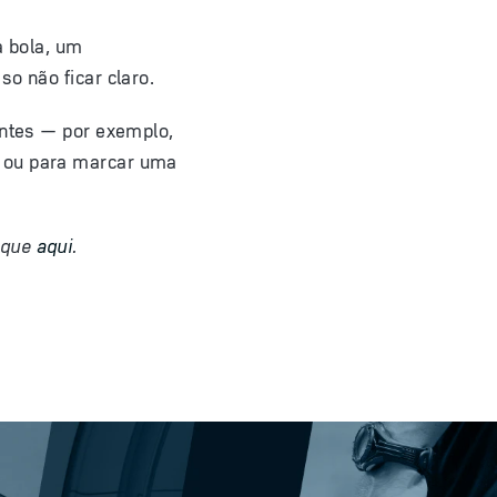
a bola, um
o não ficar claro.
antes — por exemplo,
, ou para marcar uma
ique
aqui
.