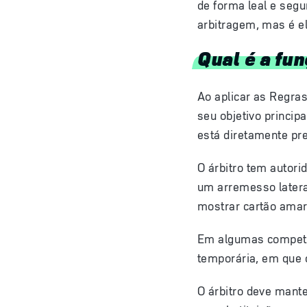
de forma leal e segu
arbitragem, mas é e
Qual é a fun
Ao aplicar as Regras
seu objetivo princip
está diretamente pr
O árbitro tem autor
um
arremesso latera
mostrar
cartão amar
Em algumas competiç
temporária, em que 
O árbitro deve mante