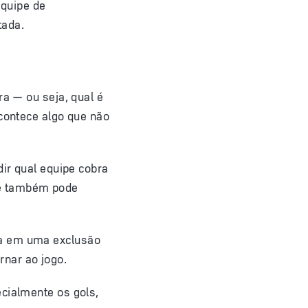
equipe de
tada.
ra — ou seja, qual é
acontece algo que não
dir qual equipe cobra
le também pode
ta em uma exclusão
nar ao jogo.
ecialmente os gols,