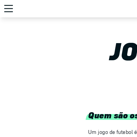
J
Quem são os
Um jogo de futebol 