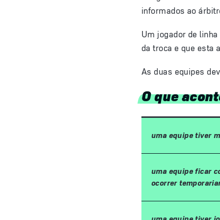
informados ao árbitro
Um jogador de linha 
da troca e que esta a
As duas equipes de
O que acont
uma equipe tiver m
uma equipe ficar c
ocorrer temporaria
uma equipe tiver 