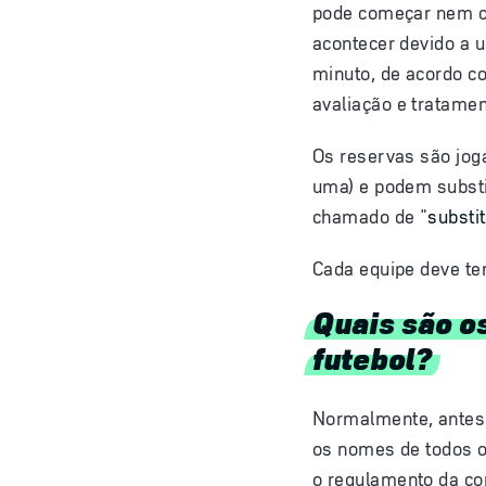
pode começar nem co
acontecer devido a 
minuto, de acordo co
avaliação e tratame
Os reservas são joga
uma) e podem substi
chamado de "
substi
Cada equipe deve t
Quais são o
futebol?
Normalmente, antes 
os nomes de todos 
o regulamento da co