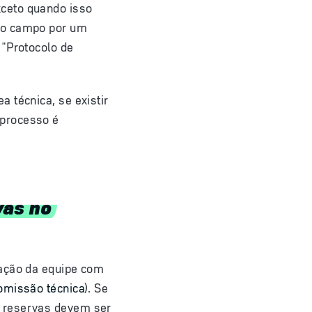
xceto quando isso
 do campo por um
 "Protocolo de
 técnica, se existir
 processo é
vas no
lação da equipe com
comissão técnica
). Se
s reservas devem ser