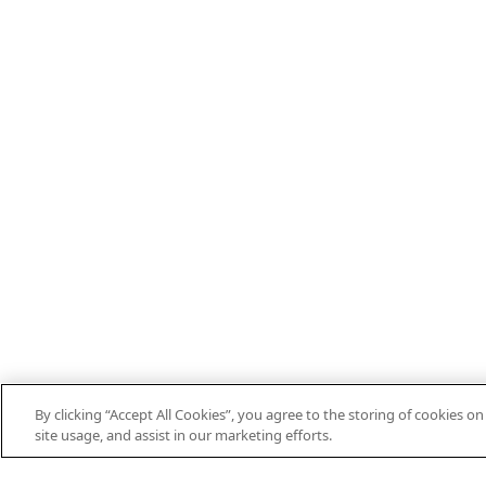
By clicking “Accept All Cookies”, you agree to the storing of cookies o
EN
DE
ES
FR
PT
THEIFAB.COM
site usage, and assist in our marketing efforts.