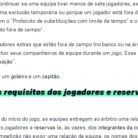
ntinuar se uma equipe tiver menos de sete jogadores, e
uma exclusão temporária ou porque um jogador está fora
m o "Protocolo de substituições com limite de tempo" e o
nto fora de campo".
dores extras que estão fora de campo (no banco ou na área
tuir seus companheiros de equipe durante um jogo. Esse
tuição
"
.
er um
goleiro
e um
capitão
.
s requisitos dos jogadores e reser
do início do jogo, as equipes entregam ao árbitro uma re
os jogadores e
reservas
(e, às vezes, dos
integrantes da 
mpetição não exigir uma relação da equipe, os nomes do