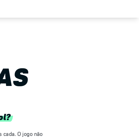
AS
ol?
s cada. O jogo não