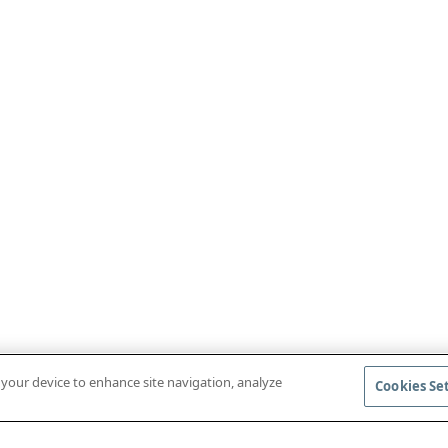
n your device to enhance site navigation, analyze
Cookies Se
BAIXAR O APLICATIVO MÓVEL
ACESSAR AS R