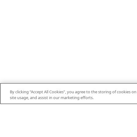
By clicking “Accept All Cookies”, you agree to the storing of cookies o
EN
DE
ES
FR
PT
THEIFAB.COM
site usage, and assist in our marketing efforts.