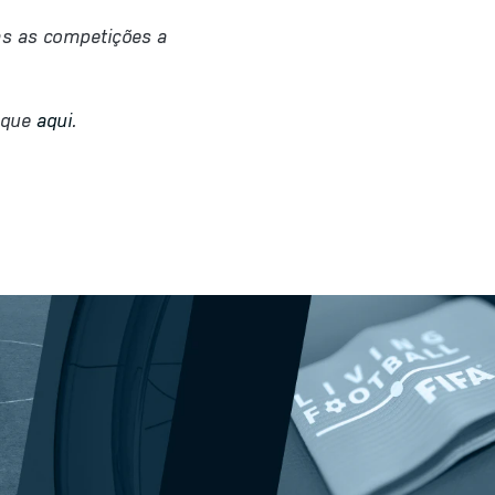
as as competições a
ique
aqui
.