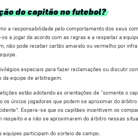
ção do capitão no futebol?
mir a responsabilidade pelo comportamento dos seus co
-os a jogar de acordo com as regras e a respeitar a equip
m, não pode receber cartão amarelo ou vermelho por infr
equipe.
ivilégios especiais para fazer reclamações ou discutir c
s da equipe de arbitragem.
tições estão adotando as orientações de "somente o cap
ão os únicos jogadores que podem se aproximar do árbitr
cidente*. Espera-se que os capitães incentivem os compa
respeito e a não se aproximarem do árbitro nessas situ
s equipes participam do sorteio de campo.