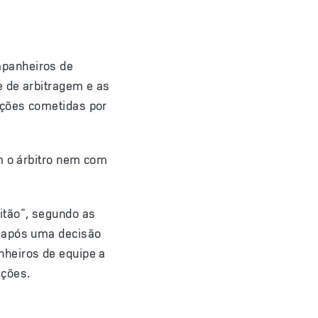
mpanheiros de
e de arbitragem e as
ações cometidas por
om o árbitro nem com
itão", segundo as
o após uma decisão
nheiros de equipe a
ações.