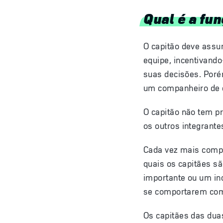
Qual é a fun
O capitão deve assu
equipe, incentivando
suas decisões. Poré
um companheiro de 
O capitão não tem pr
os outros integrante
Cada vez mais compe
quais os capitães s
importante ou um in
se comportarem com 
Os capitães das dua