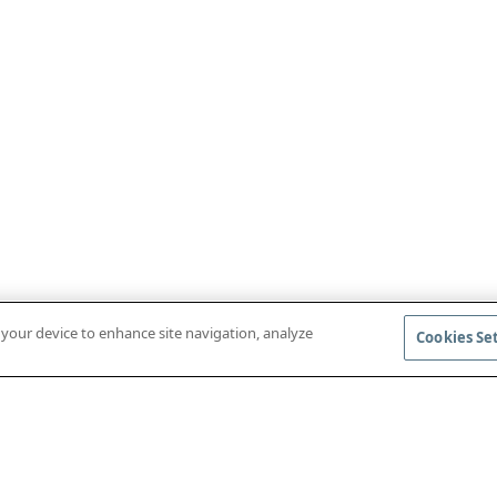
n your device to enhance site navigation, analyze
Cookies Se
BAIXAR O APLICATIVO MÓVEL
ACESSAR AS R