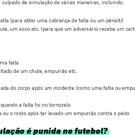
 culpado de simulação de várias maneiras, incluindo:
falta (para obter uma cobrança de falta ou um pênalti)
hute, um soco etc. (para que um adversário receba um car
ma falta
ultado de um chute, empurrão etc.
rrada do corpo após um incidente (como uma falta ou empu
 quando a falta foi no tornozelo
 ou o rosto após ter levado um empurrão contra o peito
lação é punida no futebol?