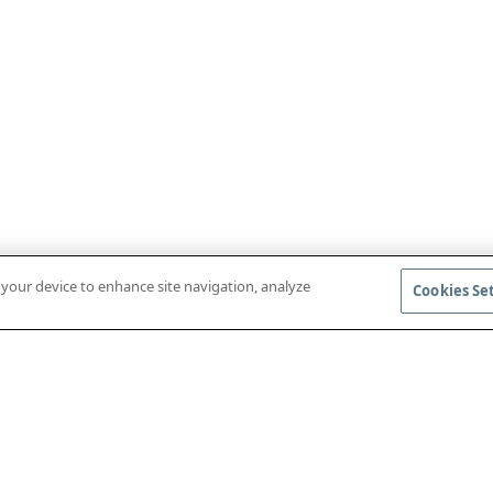
n your device to enhance site navigation, analyze
Cookies Se
BAIXAR O APLICATIVO MÓVEL
ACESSAR AS R