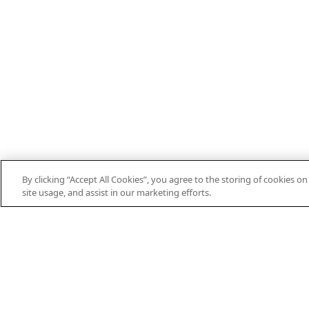
By clicking “Accept All Cookies”, you agree to the storing of cookies o
EN
DE
ES
FR
PT
THEIFAB.COM
site usage, and assist in our marketing efforts.