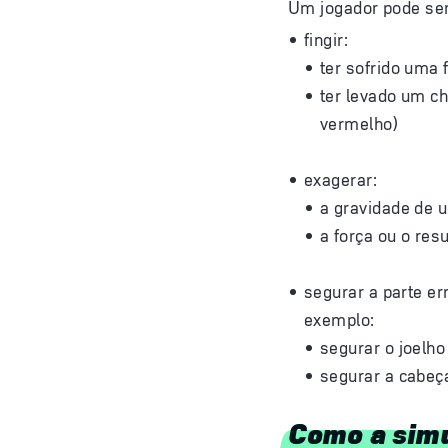
Um jogador pode ser
fingir:
ter sofrido uma 
ter levado um c
vermelho)
exagerar:
a gravidade de u
a força ou o res
segurar a parte e
exemplo:
segurar o joelho
segurar a cabeça
Como a simu