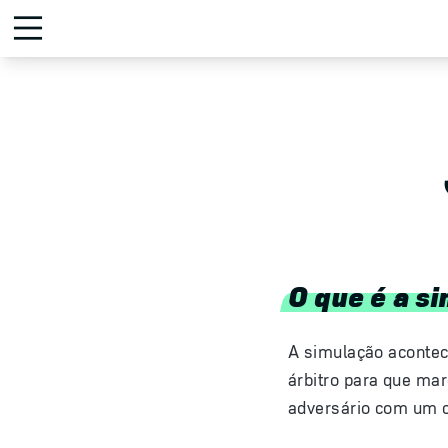
O que é a s
A simulação acontec
árbitro para que ma
adversário com um c