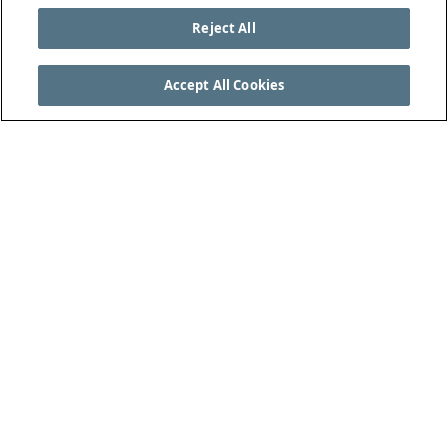
Reject All
Accept All Cookies
VEJA AS REGRAS DO JOGO COMPLETAS EM
THEIFAB.COM