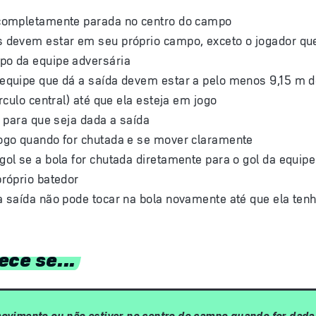
 completamente parada no centro do campo
s devem estar em seu próprio campo, exceto o jogador que
po da equipe adversária
equipe que dá a saída devem estar a pelo menos 9,15 m de
írculo central) até que ela esteja em jogo
l para que seja dada a saída
jogo quando for chutada e se mover claramente
gol se a bola for chutada diretamente para o gol da equip
próprio batedor
a saída não pode tocar na bola novamente até que ela ten
ece se...
movimento ou não estiver no centro do campo quando for dada