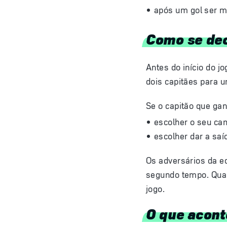
após um gol ser 
Como se dec
Antes do início do jo
dois capitães para u
Se o capitão que gan
escolher o seu ca
escolher dar a saí
Os adversários da eq
segundo tempo. Quan
jogo.
O que acont