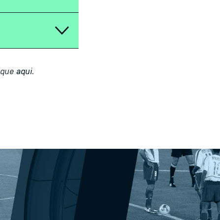
ique
aqui
.