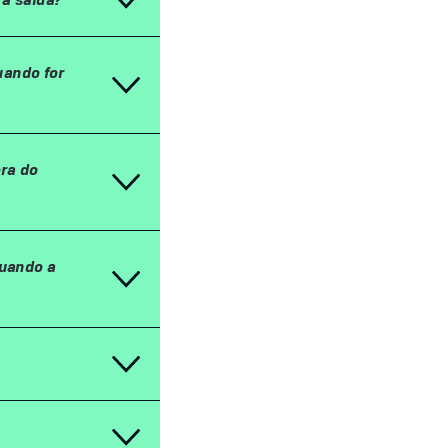
uando for
ora do
quando a