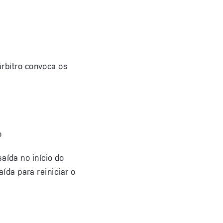
árbitro convoca os
o
aída no início do
da para reiniciar o