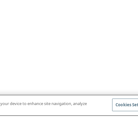
n your device to enhance site navigation, analyze
Cookies Se
BAIXAR O APLICATIVO MÓVEL
ACESSAR AS R