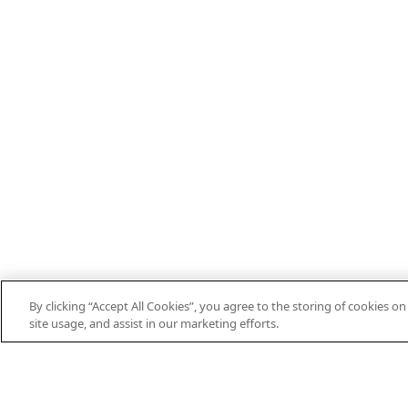
By clicking “Accept All Cookies”, you agree to the storing of cookies o
EN
DE
ES
FR
PT
THEIFAB.COM
site usage, and assist in our marketing efforts.