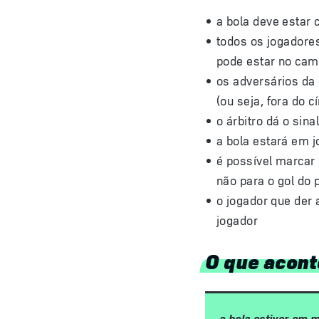
a bola deve estar
todos os jogadore
pode estar no cam
os adversários da 
(ou seja, fora do c
o árbitro dá o sina
a bola estará em 
é possível marcar 
não para o gol do 
o jogador que der 
jogador
O que acont
a bola estiver em 